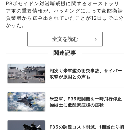
P8ポセイドン対潜哨戒機に関するオーストラリ
ア軍の重要情報が、ハッキングによって豪防衛請
負業者から盗み出されていたことが12日までに分
かった。
全文を読む
>
関連記事
相次ぐ米軍艦の衝突事故、サイバー
攻撃が原因との声も
米空軍、F35戦闘機を一時飛行停止
操縦士に低酸素症様の症状
F35の調達コスト削減、1機当たり初