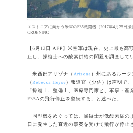
エストニアに向かう米軍のF35戦闘機（2017年4月25日撮影、同年
GROENING
【6月13日 AFP】米空軍は現在、史上最も高
止し、操縦士への酸素供給の問題を調査してい
米西部アリゾナ（
）州にあるルーク
Arizona
（
）報道官（少佐）は声明で、
Rebecca Heyse
「操縦士、整備士、医療専門家と、軍事・産
F35Aの飛行停止を継続する」と述べた。
同型機をめぐっては、操縦士が低酸素症のよ
日に発生した直近の事案を受けて飛行が停止