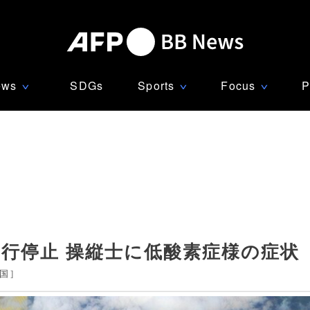
ews
SDGs
Sports
Focus
P
∨
∨
∨
飛行停止 操縦士に低酸素症様の症状
国
]