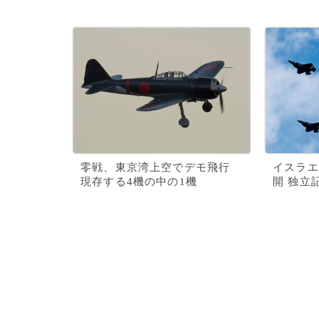
零戦、東京湾上空でデモ飛行
イスラエ
現存する4機の中の1機
開 独立