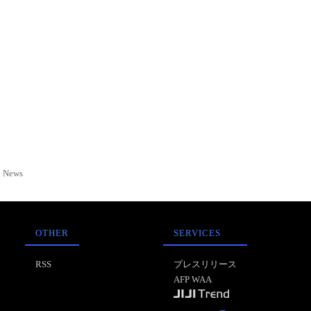
News
OTHER
SERVICES
RSS
プレスリリース
AFP WAA