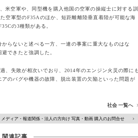
有し、米空軍や、同型機を購入他国の空軍の操縦士に対する
った空軍型のF35Aのほか、短距離離陸垂直着陸が可能な海
35Cの3種類がある。
からないと述べる一方、一連の事案に重大なものはな
回避できたと強調した。
過、失敗が相次いでおり、2014年のエンジン火災の際に
エアのバグや機器の故障、脱出装置の欠陥といった問題が
社会 一覧へ
メディア・報道関係・法人の方向け 写真・動画 購入のお問合せ
>
関連記事