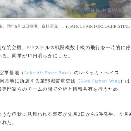
6月12日提供、資料写真）。(c)AFP/US AIR FORCE/CHRISTINE
額な航空機、
ステルス戦闘機数十機の飛行を一時的に停
F35
る。同軍が12日明らかにした。
空軍基地（
）のレベッカ・ヘイス
Luke Air Force Base
同基地に所属する第56戦闘航空団（
）は
56th Fighter Wing
業専門家らのチームの間で分析と情報共有を行うため、
うな症状に見舞われる事案が先月2日から5件発生。今月
された。