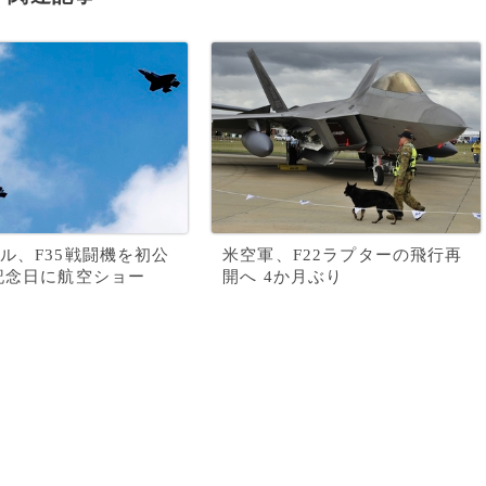
ル、F35戦闘機を初公
米空軍、F22ラプターの飛行再
記念日に航空ショー
開へ 4か月ぶり