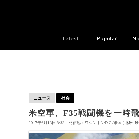
Latest
Popular
N
ニュース
社会
米空軍、F35戦闘機を一時
2017年6月13日 8:33
発信地：ワシントンD.C./米国 [
北米
米