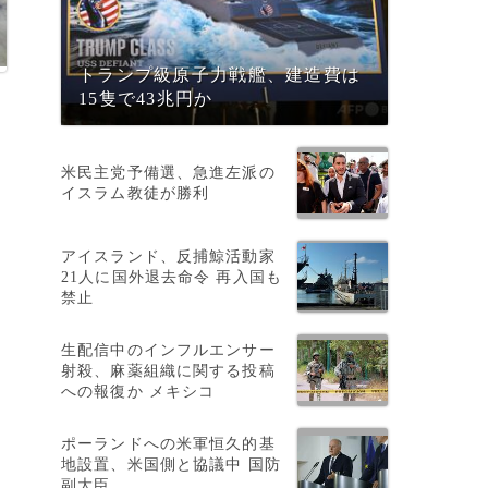
トランプ級原子力戦艦、建造費は
15隻で43兆円か
米民主党予備選、急進左派の
イスラム教徒が勝利
アイスランド、反捕鯨活動家
21人に国外退去命令 再入国も
禁止
生配信中のインフルエンサー
射殺、麻薬組織に関する投稿
への報復か メキシコ
9
ポーランドへの米軍恒久的基
地設置、米国側と協議中 国防
副大臣