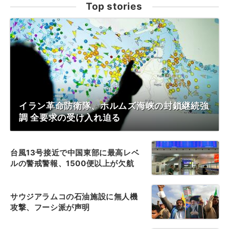
Top stories
イラン革命防衛隊、ホルムズ海峡の封鎖継続強
調 全要求の受け入れ迫る
台風13号接近で中国東部に最高レベ
ルの警戒警報、1500便以上が欠航
サウジアラムコの石油施設に無人機
攻撃、フーシ派が声明