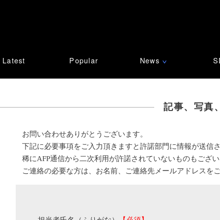
Latest
Popular
News
S
∨
記事、写真
お問い合わせありがとうございます。
下記に必要事項をご入力頂きますと許諾部門に情報が送信
稀にAFP通信から二次利用が許諾されていないものもござ
ご連絡の必要な方は、お名前、ご連絡先メールアドレスを