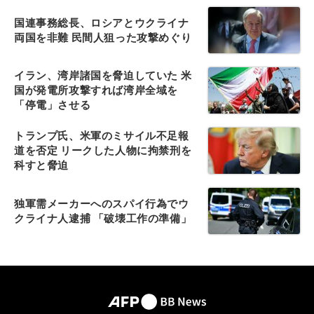
国連事務総長、ロシアとウクライナ
両国を非難 民間人狙った攻撃めぐり
イラン、湾岸諸国を脅迫していた 米
国が発電所攻撃すれば湾岸全域を
「停電」させる
トランプ氏、米軍のミサイル不足報
道を否定 リークした人物に拘禁刑を
科すと脅迫
独軍需メーカーへのスパイ行為でウ
クライナ人逮捕 「破壊工作の準備」