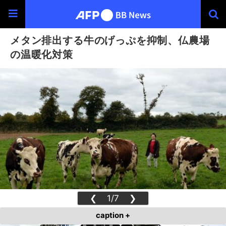
メタン排出する牛のげっぷを抑制、仏農場
の温暖化対策
❮
1/7
❯
caption +