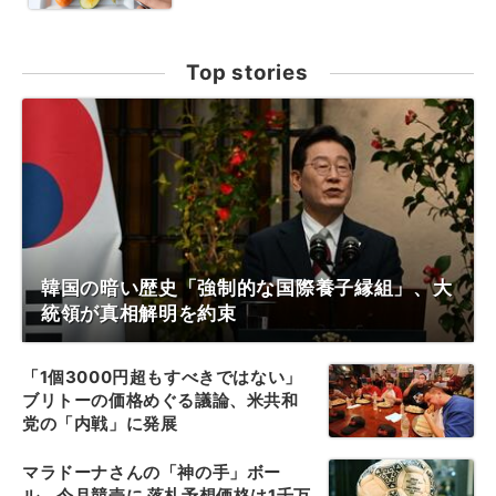
Top stories
韓国の暗い歴史「強制的な国際養子縁組」、大
統領が真相解明を約束
「1個3000円超もすべきではない」
ブリトーの価格めぐる議論、米共和
党の「内戦」に発展
マラドーナさんの「神の手」ボー
ル、今月競売に 落札予想価格は1千万