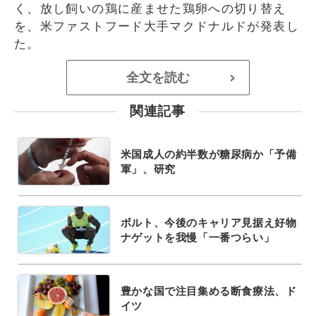
く、放し飼いの鶏に産ませた鶏卵への切り替え
を、米ファストフード大手マクドナルドが発表し
た。
全文を読む
>
関連記事
米国成人の約半数が糖尿病か「予備
軍」、研究
ボルト、今後のキャリア見据え好物
ナゲットを我慢「一番つらい」
豊かな国で注目集める断食療法、ド
イツ