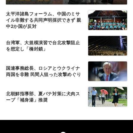
太平洋諸島フォーラム、中国のミサ
イル非難する共同声明採択できず 親
中2か国が反対
台湾軍、大規模演習で台北攻撃阻止
を想定し「橋封鎖」
国連事務総長、ロシアとウクライナ
両国を非難 民間人狙った攻撃めぐり
北朝鮮指導部、夏バテ対策に犬肉ス
ープ「補身湯」推奨