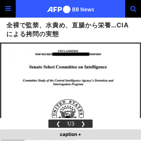
全裸で監禁、水責め、直腸から栄養…CIA
による拷問の実態
❮
1/3
❯
caption +