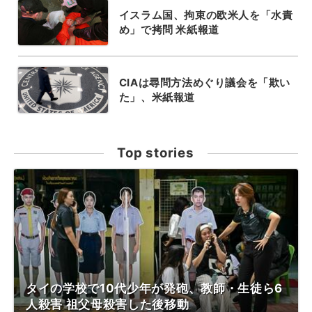
イスラム国、拘束の欧米人を「水責
め」で拷問 米紙報道
CIAは尋問方法めぐり議会を「欺い
た」、米紙報道
Top stories
タイの学校で10代少年が発砲、教師・生徒ら6
人殺害 祖父母殺害した後移動