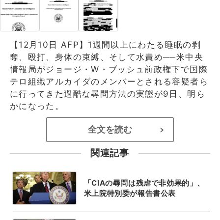
【12月10日 AFP】1週間以上にわたる睡眠の剥
奪、殴打、身体の束縛、そして水責め──米中央
情報局がジョージ・W・ブッシュ前政権下で国際
テロ組織アルカイダのメンバーとされる容疑者ら
に行ってきた過酷な尋問方法の実態が9日、明ら
かになった。
全文を読む
>
関連記事
「CIAの尋問は残虐で非効果的」、
米上院特別委が報告書公表