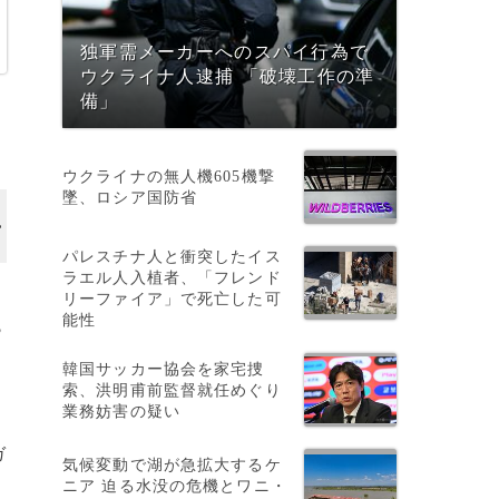
独軍需メーカーへのスパイ行為で
ウクライナ人逮捕 「破壊工作の準
備」
ウクライナの無人機605機撃
墜、ロシア国防省
パレスチナ人と衝突したイス
ラエル人入植者、「フレンド
リーファイア」で死亡した可
能性
ら
韓国サッカー協会を家宅捜
索、洪明甫前監督就任めぐり
業務妨害の疑い
ガ
気候変動で湖が急拡大するケ
ニア 迫る水没の危機とワニ・