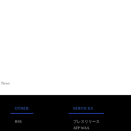
News
OTHER
SERVICES
RSS
プレスリリース
AFP WAA