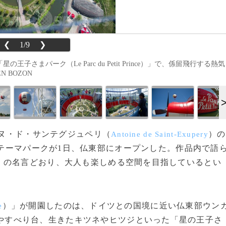
❮
1/9
❯
王子さまパーク（Le Parc du Petit Prince）」で、係留飛行する熱気
N BOZON
ーヌ・ド・サンテグジュペリ（
）の
Antoine de Saint-Exupery
テーマパークが1日、仏東部にオープンした。作品内で語
」の名言どおり、大人も楽しめる空間を目指しているとい
）」が開園したのは、ドイツとの国境に近い仏東部ウン
e
やすべり台、生きたキツネやヒツジといった「星の王子さ