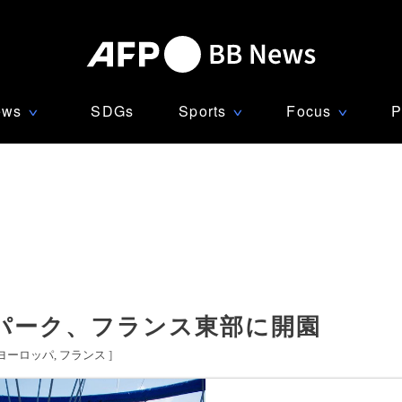
ews
SDGs
Sports
Focus
P
∨
∨
∨
パーク、フランス東部に開園
ヨーロッパ
フランス
]