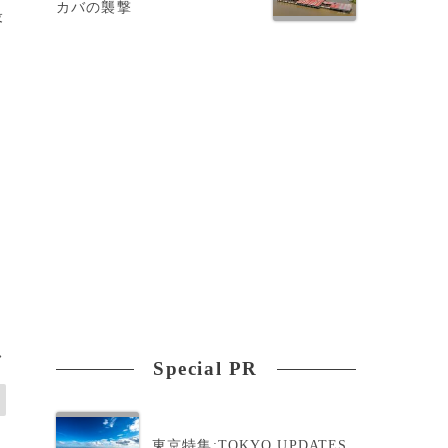
カバの襲撃
最
だ
>
Special PR
東京特集:TOKYO UPDATES