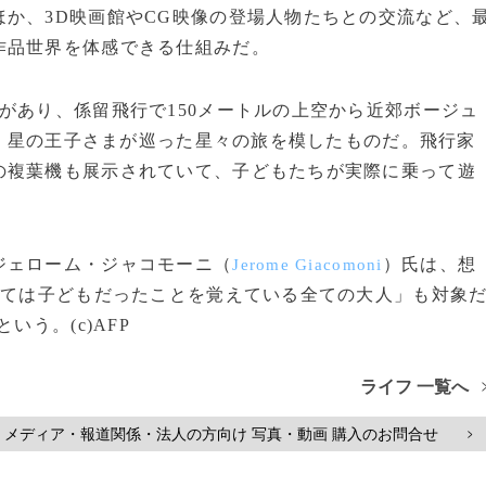
か、3D映画館やCG映像の登場人物たちとの交流など、
作品世界を体感できる仕組みだ。
があり、係留飛行で150メートルの上空から近郊ボージュ
。星の王子さまが巡った星々の旅を模したものだ。飛行家
の複葉機も展示されていて、子どもたちが実際に乗って遊
ジェローム・ジャコモーニ（
）氏は、想
Jerome Giacomoni
つては子どもだったことを覚えている全ての大人」も対象
いう。(c)AFP
ライフ 一覧へ
メディア・報道関係・法人の方向け 写真・動画 購入のお問合せ
>