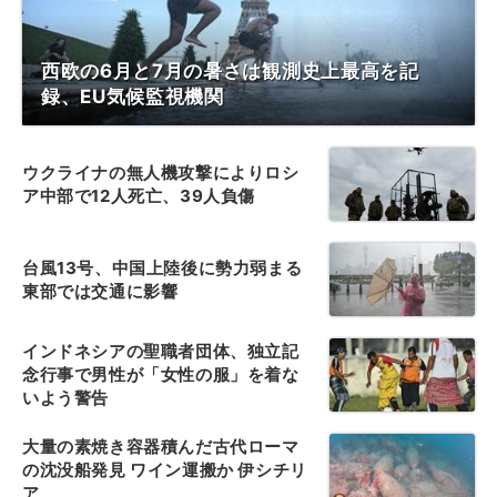
西欧の6月と7月の暑さは観測史上最高を記
録、EU気候監視機関
ウクライナの無人機攻撃によりロシ
ア中部で12人死亡、39人負傷
台風13号、中国上陸後に勢力弱まる
東部では交通に影響
インドネシアの聖職者団体、独立記
念行事で男性が「女性の服」を着な
いよう警告
大量の素焼き容器積んだ古代ローマ
の沈没船発見 ワイン運搬か 伊シチリ
ア