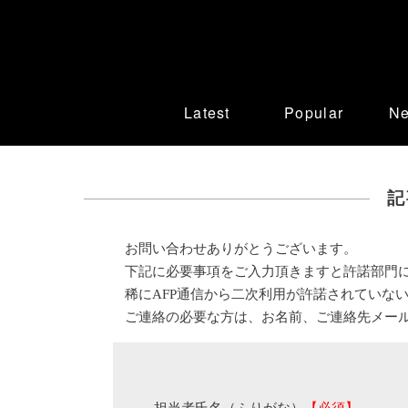
Latest
Popular
N
記
お問い合わせありがとうございます。
下記に必要事項をご入力頂きますと許諾部門
稀にAFP通信から二次利用が許諾されていな
ご連絡の必要な方は、お名前、ご連絡先メー