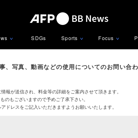
ews
SDGs
Sports
Focus
P
∨
∨
∨
事、写真、動画などの使用についてのお問い合
に情報が送信され、料金等の詳細をご案内させて頂きます。
いものもございますので予めご了承下さい。
ルアドレスをご記入いただきますようお願いいたします。