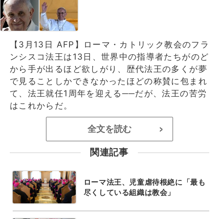
【3月13日 AFP】ローマ・カトリック教会のフラ
ンシスコ法王は13日、世界中の指導者たちがのど
から手が出るほど欲しがり、歴代法王の多くが夢
で見ることしかできなかったほどの称賛に包まれ
て、法王就任1周年を迎える──だが、法王の苦労
はこれからだ。
全文を読む
>
関連記事
ローマ法王、児童虐待根絶に「最も
尽くしている組織は教会」