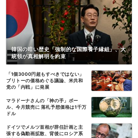
韓国の暗い歴史「強制的な国際養子縁組」、大
統領が真相解明を約束
「1個3000円超もすべきではない」
ブリトーの価格めぐる議論、米共和
党の「内戦」に発展
マラドーナさんの「神の手」ボー
ル、今月競売に 落札予想価格は1千万
ドル
ドイツでメルツ首相が辞任計画と主
張する偽動画拡散、背後にロシア系