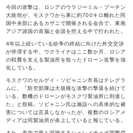
今回の攻撃は、ロシアのウラジーミル・プーチン
大統領が、モスクワから東に約700キロ離れた同
国中央部にあるカザニで開催される会合で、東南
アジア諸国の首脳と会談を控える中で行われた。
4年以上続いている紛争の終結に向けた外交交渉
が停滞する中、ウクライナはここ数か月、ロシア
の戦費を支える製油所を狙ったドローン攻撃を強
化している。
モスクワのセルゲイ・ソビャニン市長はテレグラ
ムに、「防空部隊は大規模な攻撃の撃退を続けて
いる。数機のドローンがモスクワ製油所に到達し
た」と投稿。ソビャニン氏は施設への具体的な被
害については言及しなかったが、複数のロシアメ
ディアは同製油所が炎上していると報じている。
また、市内で最も混雑するシェレメチェボ国際空