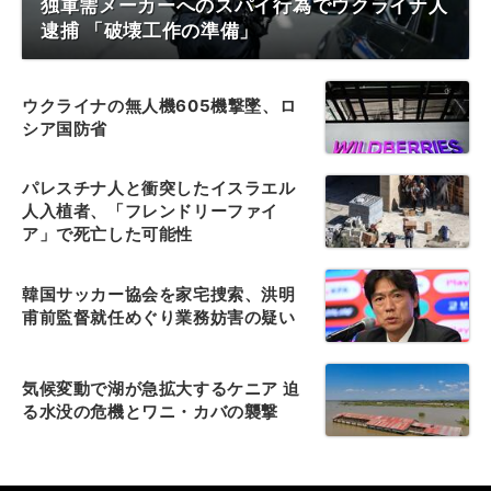
独軍需メーカーへのスパイ行為でウクライナ人
逮捕 「破壊工作の準備」
ウクライナの無人機605機撃墜、ロ
シア国防省
パレスチナ人と衝突したイスラエル
人入植者、「フレンドリーファイ
ア」で死亡した可能性
韓国サッカー協会を家宅捜索、洪明
甫前監督就任めぐり業務妨害の疑い
気候変動で湖が急拡大するケニア 迫
る水没の危機とワニ・カバの襲撃