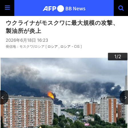
ウクライナがモスクワに最大規模の攻撃、
製油所が炎上
2026年6月18日 16:23
発信地：モスクワ/ロシア [
ロシア
ロシア・CIS
]
2
1
/2
/2