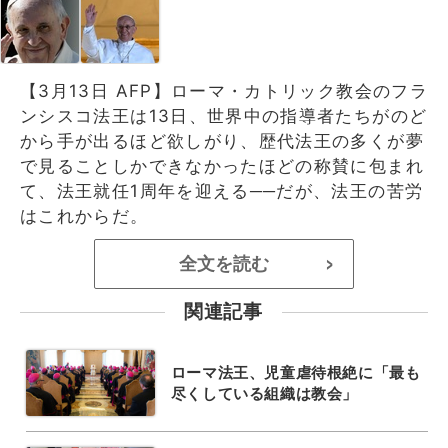
【3月13日 AFP】ローマ・カトリック教会のフラ
ンシスコ法王は13日、世界中の指導者たちがのど
から手が出るほど欲しがり、歴代法王の多くが夢
で見ることしかできなかったほどの称賛に包まれ
て、法王就任1周年を迎える──だが、法王の苦労
はこれからだ。
全文を読む
>
関連記事
ローマ法王、児童虐待根絶に「最も
尽くしている組織は教会」