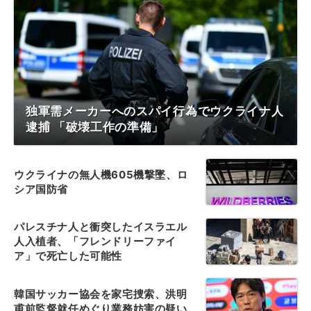
独軍需メーカーへのスパイ行為でウクライナ人
逮捕 「破壊工作の準備」
ウクライナの無人機605機撃墜、ロ
シア国防省
パレスチナ人と衝突したイスラエル
人入植者、「フレンドリーファイ
ア」で死亡した可能性
韓国サッカー協会を家宅捜索、洪明
甫前監督就任めぐり業務妨害の疑い