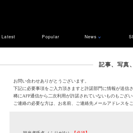
Latest
Popular
News
S
∨
記事、写真
お問い合わせありがとうございます。
下記に必要事項をご入力頂きますと許諾部門に情報が送信
稀にAFP通信から二次利用が許諾されていないものもござ
ご連絡の必要な方は、お名前、ご連絡先メールアドレスを