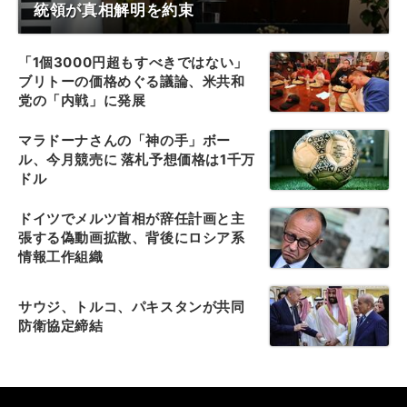
統領が真相解明を約束
「1個3000円超もすべきではない」
ブリトーの価格めぐる議論、米共和
党の「内戦」に発展
マラドーナさんの「神の手」ボー
ル、今月競売に 落札予想価格は1千万
ドル
ドイツでメルツ首相が辞任計画と主
張する偽動画拡散、背後にロシア系
情報工作組織
サウジ、トルコ、パキスタンが共同
防衛協定締結