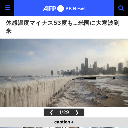
体感温度マイナス53度も…米国に大寒波到
来
❮
1/29
❯
caption +