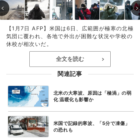
【1月7日 AFP】米国は6日、広範囲が極寒の北極
気団に覆われ、各地で外出が困難な状況や学校の
休校が相次いだ。
全文を読む
>
関連記事
北米の大寒波、原因は「極渦」の弱
化 温暖化も影響か
米国で記録的寒波、「5分で凍傷」
の恐れも