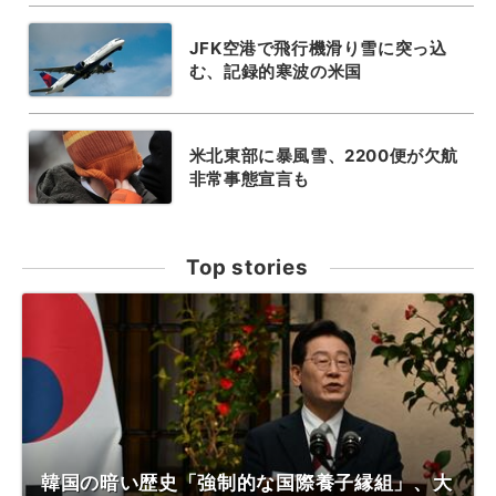
JFK空港で飛行機滑り雪に突っ込
む、記録的寒波の米国
米北東部に暴風雪、2200便が欠航
非常事態宣言も
Top stories
韓国の暗い歴史「強制的な国際養子縁組」、大