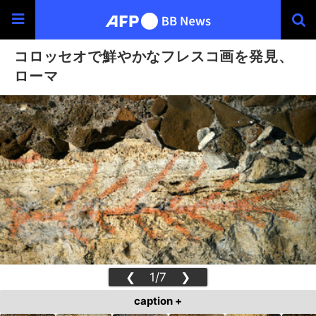
コロッセオで鮮やかなフレスコ画を発見、
ローマ
❮
1/7
❯
caption +