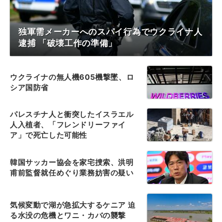
独軍需メーカーへのスパイ行為でウクライナ人
逮捕 「破壊工作の準備」
ウクライナの無人機605機撃墜、ロ
シア国防省
パレスチナ人と衝突したイスラエル
人入植者、「フレンドリーファイ
ア」で死亡した可能性
韓国サッカー協会を家宅捜索、洪明
甫前監督就任めぐり業務妨害の疑い
気候変動で湖が急拡大するケニア 迫
る水没の危機とワニ・カバの襲撃