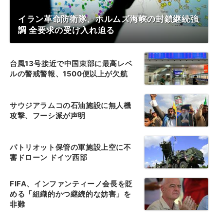
イラン革命防衛隊、ホルムズ海峡の封鎖継続強
調 全要求の受け入れ迫る
台風13号接近で中国東部に最高レベ
ルの警戒警報、1500便以上が欠航
サウジアラムコの石油施設に無人機
攻撃、フーシ派が声明
パトリオット保管の軍施設上空に不
審ドローン ドイツ西部
FIFA、インファンティーノ会長を貶
める「組織的かつ継続的な妨害」を
非難