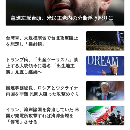
急進左派台頭、米民主党内の分断浮き彫りに
台湾軍、大規模演習で台北攻撃阻止
を想定し「橋封鎖」
トランプ氏、「出産ツーリズム」禁
止する大統領令に署名 「出生地主
義」見直し継続へ
国連事務総長、ロシアとウクライナ
両国を非難 民間人狙った攻撃めぐり
イラン、湾岸諸国を脅迫していた 米
国が発電所攻撃すれば湾岸全域を
「停電」させる