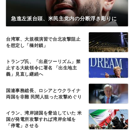
急進左派台頭、米民主党内の分断浮き彫りに
台湾軍、大規模演習で台北攻撃阻止
を想定し「橋封鎖」
トランプ氏、「出産ツーリズム」禁
止する大統領令に署名 「出生地主
義」見直し継続へ
国連事務総長、ロシアとウクライナ
両国を非難 民間人狙った攻撃めぐり
イラン、湾岸諸国を脅迫していた 米
国が発電所攻撃すれば湾岸全域を
「停電」させる