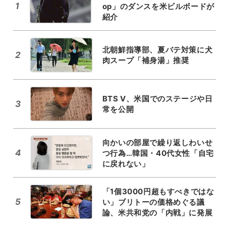
1
op」のダンスを米ビルボードが
紹介
北朝鮮指導部、夏バテ対策に犬
2
肉スープ「補身湯」推奨
BTS V、米国でのステージや日
3
常を公開
向かいの部屋で繰り返しわいせ
4
つ行為…韓国・40代女性「自宅
に戻れない」
「1個3000円超もすべきではな
5
い」ブリトーの価格めぐる議
論、米共和党の「内戦」に発展