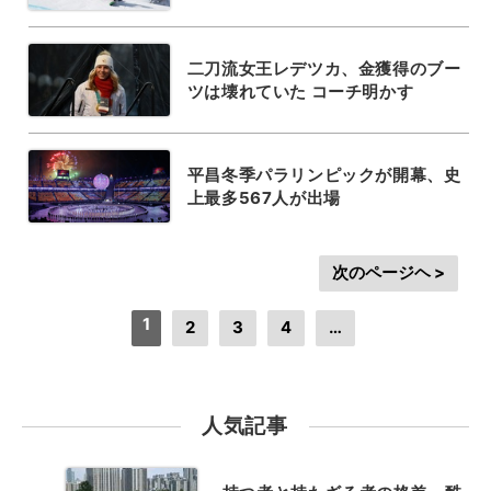
二刀流女王レデツカ、金獲得のブー
ツは壊れていた コーチ明かす
平昌冬季パラリンピックが開幕、史
上最多567人が出場
次のページヘ >
1
2
3
4
…
人気記事