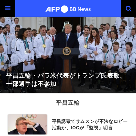
平昌五輪・パラ米代表がトランプ氏表敬、
一部選手は不参加
平昌五輪
平昌誘致でサムスンが不法なロビー
活動か、IOCが「監視」明言