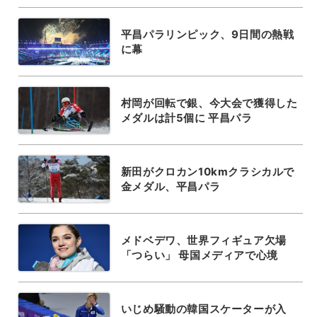
平昌パラリンピック、9日間の熱戦
に幕
村岡が回転で銀、今大会で獲得した
メダルは計5個に 平昌パラ
新田がクロカン10kmクラシカルで
金メダル、平昌パラ
メドベデワ、世界フィギュア欠場
「つらい」 母国メディアで心境
いじめ騒動の韓国スケーターが入