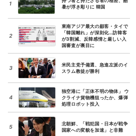
持つ者と持たざる者の格差、酷
1
暑が浮き彫りに 韓国
東南アジア最大の顧客・タイで
「韓国離れ」が深刻化…訪韓客
2
が3割減、反韓感情と厳しい入
国審査が裏目に
米民主党予備選、急進左派のイ
3
スラム教徒が勝利
独空港に「正体不明の物体」 ウ
4
クライナ貨物機狙ったか、爆弾
処理ロボット投入
北朝鮮、「戦犯国・日本が戦争
5
国家への変貌を加速」と非難