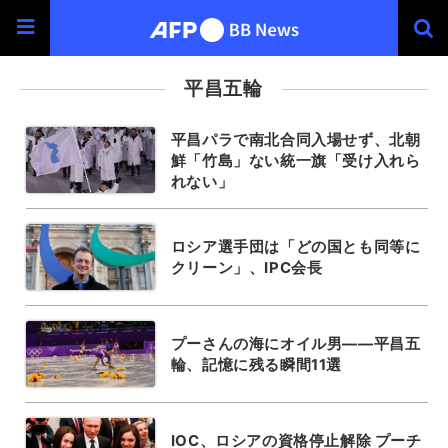
平昌五輪
平昌パラで南北合同入場せず、北朝
鮮「竹島」ない統一旗「受け入れら
れない」
ロシア選手団は「どの国とも同等に
クリーン」、IPC会長
プーさんの海にオイル男――平昌五
輪、記憶に残る瞬間11選
IOC、ロシアの資格停止解除 プーチ