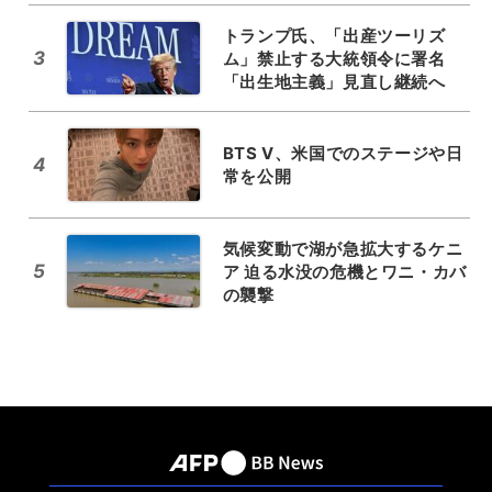
トランプ氏、「出産ツーリズ
3
ム」禁止する大統領令に署名
「出生地主義」見直し継続へ
BTS V、米国でのステージや日
4
常を公開
気候変動で湖が急拡大するケニ
5
ア 迫る水没の危機とワニ・カバ
の襲撃