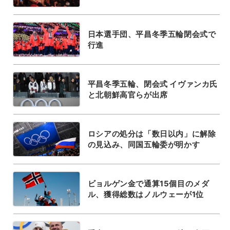
日本選手団、平昌冬季五輪閉会式で
行進
平昌冬季五輪、閉会式 イヴァンカ氏
と北朝鮮高官らが出席
ロシアの処分は「数日以内」に解除
の見込み、同国五輪委が明かす
ビョルゲン金で通算15個目のメダ
ル、獲得総数はノルウェーが1位