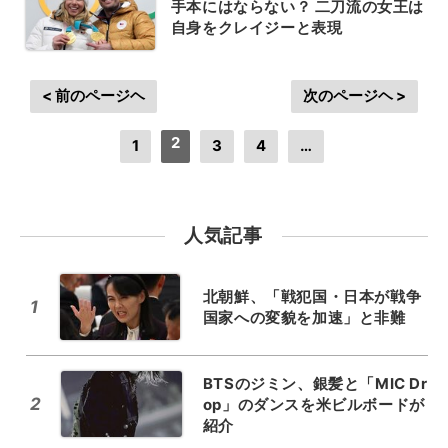
手本にはならない？ 二刀流の女王は
自身をクレイジーと表現
< 前のページヘ
次のページヘ >
2
1
3
4
…
人気記事
北朝鮮、「戦犯国・日本が戦争
1
国家への変貌を加速」と非難
BTSのジミン、銀髪と「MIC Dr
2
op」のダンスを米ビルボードが
紹介