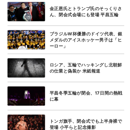
金正恩氏とトランプ氏のそっくりさ
ん、閉会式会場にも登場 平昌五輪
ブラジルW杯優勝のドイツ代表、銀
メダルのアイスホッケー男子は「ヒ
ーロー」
ロシア、五輪でハッキングし北朝鮮
の仕業と偽装か 米紙報道
平昌冬季五輪が閉会、17日間の熱戦
に幕
トンガ旗手、閉会式でも上半身裸で
登場 小平らと記念撮影