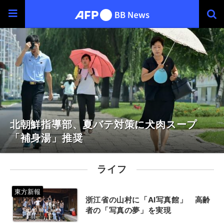
北朝鮮指導部、夏バテ対策に犬肉スープ
「補身湯」推奨
ライフ
浙江省の山村に「AI写真館」 高齢
者の「写真の夢」を実現