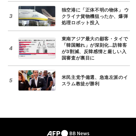
独空港に「正体不明の物体」 ウ
3
クライナ貨物機狙ったか、爆弾
処理ロボット投入
東南アジア最大の顧客・タイで
「韓国離れ」が深刻化…訪韓客
4
が3割減、反韓感情と厳しい入
国審査が裏目に
米民主党予備選、急進左派のイ
5
スラム教徒が勝利