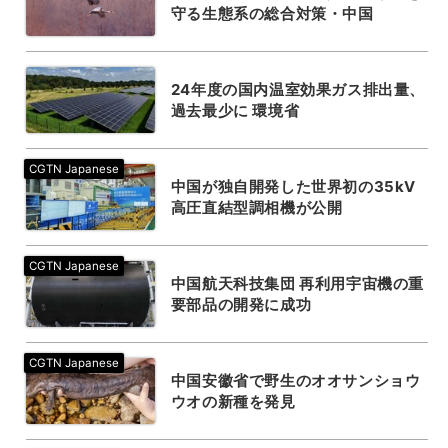
守る生態系の総合対策・中国
24年度の国内温室効果ガス排出量、
過去最少に 環境省
中国が独自開発した世界初の35kV
高圧直結型調相機が公開
中国航天科技集団 再利用宇宙機の重
要部品の開発に成功
中国安徽省で野生のオオサンショウ
ウオの新種を発見