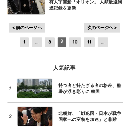
有人宇宙船「オリオン」 人類最遠到
達記録を更新
< 前のページヘ
次のページヘ >
9
1
…
8
10
11
…
人気記事
持つ者と持たざる者の格差、酷
1
暑が浮き彫りに 韓国
北朝鮮、「戦犯国・日本が戦争
2
国家への変貌を加速」と非難