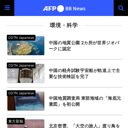
環境・科学
中国の地質公園 2カ所が世界ジオパ
ークに認定
中国の軽舟試験宇宙船が軌道上で主
要な技術検証を完了
中国地質調査局 東部海域の「海底元
素図」を初公開
北京密雲、「大空の旅人」渡り鳥を