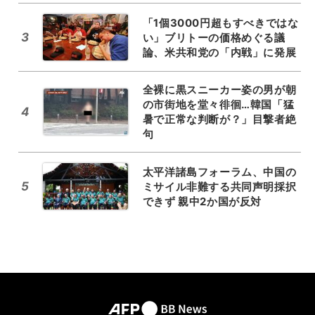
「1個3000円超もすべきではな
3
い」ブリトーの価格めぐる議
論、米共和党の「内戦」に発展
全裸に黒スニーカー姿の男が朝
の市街地を堂々徘徊…韓国「猛
4
暑で正常な判断が？」目撃者絶
句
太平洋諸島フォーラム、中国の
5
ミサイル非難する共同声明採択
できず 親中2か国が反対