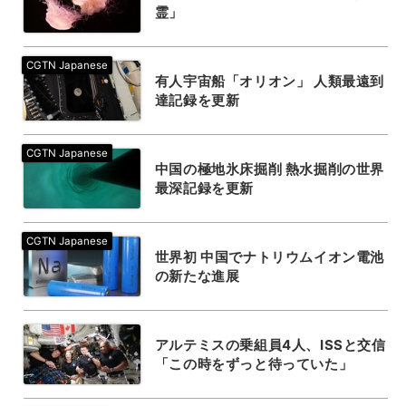
霊」
有人宇宙船「オリオン」 人類最遠到
達記録を更新
中国の極地氷床掘削 熱水掘削の世界
最深記録を更新
世界初 中国でナトリウムイオン電池
の新たな進展
アルテミスの乗組員4人、ISSと交信
「この時をずっと待っていた」