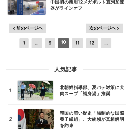
中国初の商用12メガボルト直列加速
器がラインオフ
< 前のページヘ
次のページヘ >
10
1
…
9
11
12
…
人気記事
北朝鮮指導部、夏バテ対策に犬
1
肉スープ「補身湯」推奨
韓国の暗い歴史「強制的な国際
2
養子縁組」、大統領が真相解明
を約束