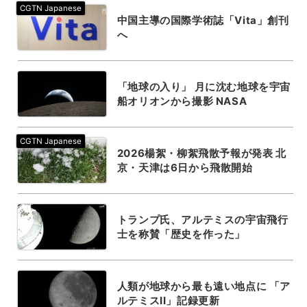
中国主導の国際学術誌「Vita」創刊
へ
「地球の入り」 月に沈む地球を宇宙
船オリオンから撮影 NASA
2026楊絮・柳絮飛散予報が発表 北
京・天津は6日から飛散開始
トランプ氏、アルテミスの宇宙飛行
士を称賛「歴史を作った」
人類が地球から最も遠い地点に 「ア
ルテミスII」記録更新