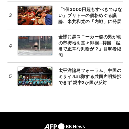
「1個3000円超もすべきではな
3
い」ブリトーの価格めぐる議
論、米共和党の「内戦」に発展
全裸に黒スニーカー姿の男が朝
の市街地を堂々徘徊…韓国「猛
4
暑で正常な判断が？」目撃者絶
句
太平洋諸島フォーラム、中国の
5
ミサイル非難する共同声明採択
できず 親中2か国が反対