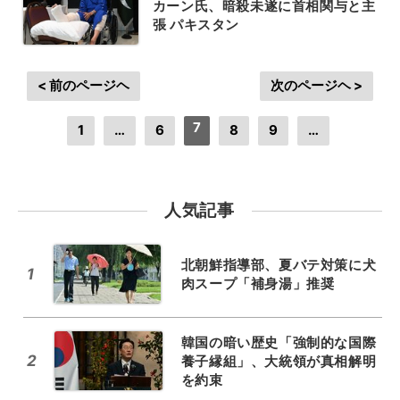
カーン氏、暗殺未遂に首相関与と主
張 パキスタン
< 前のページヘ
次のページヘ >
7
1
…
6
8
9
…
人気記事
北朝鮮指導部、夏バテ対策に犬
1
肉スープ「補身湯」推奨
韓国の暗い歴史「強制的な国際
2
養子縁組」、大統領が真相解明
を約束