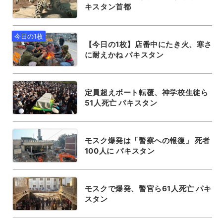
キスタン首都
【今日の1枚】店番中にたき火、寒さ
に耐えかね パキスタン
定員超えボート転覆、神学校生徒ら
51人死亡 パキスタン
モスク爆発は「警察への報復」 死者
100人に パキスタン
モスクで爆発、警官ら61人死亡 パキ
スタン