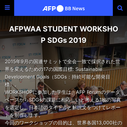
AFPWAA STUDENT WORKSHO
P SDGs 2019
2015年9月の国連サミットで全会一致で採択された世
界を変えるための17の国際目標: Sustainable
Development Goals（SDGs：持続可能な開発目
標）。
WORKSHOPに参加した学生は、AFP Forumのデータ
ベースからSDGsの課題に相応しいと考える1枚の写真
を選定し、日本語のタイトルと解説文をつけてレポー
トを制作します。
今回のワークショップの目的は、世界各国13,000社の