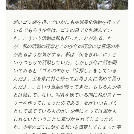
黒いゴミ袋を担いでいかにも地域美化活動を行って
いるであろう少年は、ゴミの泉で立ち竦んでい
た。こういう活動は私も行ったことがある。だ
が、私の活動の理念とこの少年の理念には雲泥の差
があるような気がする。私は「街をきれいに」と
いうつもりで活動していた。しかし少年に話を聞
いてみると「ゴミの中から『宝探し』をしている
んだよ。宝を家に持ち帰ってお母さんに褒めて貰う
んだよ。」という言葉が帰ってきた。もちろん少年
とは話していない。写真を観ている間に私がストー
リーを作ってしまったのである。私がいつもゴミ
として捨てているものが、少年にとっては宝かも
しれないということに気づかされてしまったの
だ。少年のゴミに対する想いを仮定してしまった事