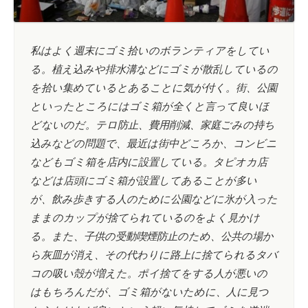
私はよく週末にゴミ拾いのボランティアをしてい
る。植え込みや排水溝などにゴミが散乱しているの
を拾い集めているとあることに気が付く。街、公園
といったところにはゴミ箱が全くと言って良いほ
どないのだ。テロ防止、費用削減、家庭ごみの持ち
込みなどの問題で、最近は街中どころか、コンビニ
などもゴミ箱を店内に設置している。タピオカ店
などは店頭にゴミ箱が設置してあることが多い
が、飲み歩きする人のために公園などに氷が入った
ままのカップが捨てられているのをよく見かけ
る。また、子供の受動喫煙防止のため、公共の場か
ら灰皿が消え、その代わりに路上に捨てられるタバ
コの吸い殻が増えた。ポイ捨てをする人が悪いの
はもちろんだが、ゴミ箱がないために、人に見つ