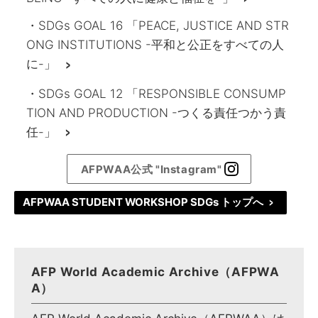
・SDGs GOAL 16 「PEACE, JUSTICE AND STR
ONG INSTITUTIONS -平和と公正をすべての人
に-」
>
・SDGs GOAL 12 「RESPONSIBLE CONSUMP
TION AND PRODUCTION -つくる責任つかう責
任-」
>
AFPWAA公式 "Instagram"
AFPWAA STUDENT WORKSHOP SDGs トップへ
>
AFP World Academic Archive（AFPWA
A）