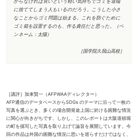
からなければ良いという軽い気持ちでゴミを道端
に捨ててしまう人もいるのだろう。こうした小さ
なことからゴミ問題は始まる。これを防ぐために
ゴミ箱を設置するのも、作る責任だと思った。（ペ
ンネーム：太陽）
［国学院久我山高校］
［講評］加来賢一（AFPWAAディレクター）
AFP通信のデータベースからSDGs のテーマに沿って一枚の
写真を選ぶとき、多くの場合開発途上国に於ける困難な情況
に関心が向きがちです。しかし、このレポートは大阪道頓堀
の町を描写した写真を取り上げて論旨を展開しています。今
回の作品は外国の困難な情況に思いを巡らすだけではなく、