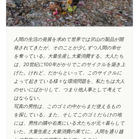
人間の生活の発展を求めて世界では沢山の製品が開
発されてきたが、そのことが少しずつ人間の幸せ
を奪っている。大量生産し大量消費する。大人たち
は、20世紀に100年がかりでこのサイクルを築き上
げた。けれど、だからといって、このサイクルに
よって起きている様々な環境問題を、私たちは大人
のせいにばかりして、つまり他人事として考えて
はならない。
写真の男性は、このゴミの中からまだ使えるもの
を探している。また、そしてこのゴミだらけの地
には、男性の隣や右奥にいる犬たちが元々暮らして
いた。大量生産と大量消費の果てに、人間を通り越