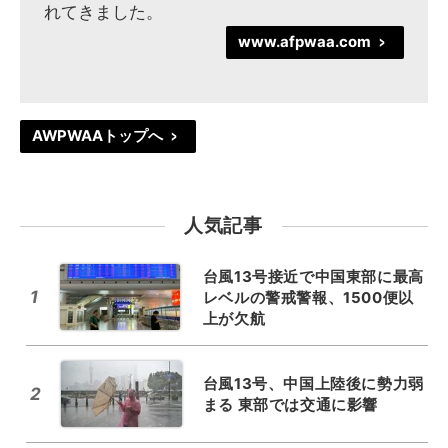
れてきました。
www.afpwaa.com
>
AWPWAAトップへ
>
人気記事
台風13号接近で中国東部に最高
1
レベルの警戒警報、1500便以
上が欠航
台風13号、中国上陸後に勢力弱
2
まる 東部では交通に影響