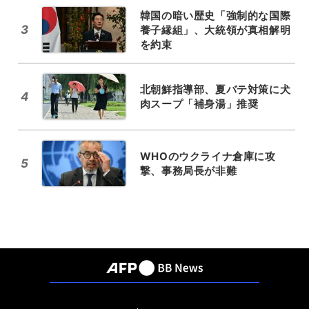
韓国の暗い歴史「強制的な国際
3
養子縁組」、大統領が真相解明
を約束
北朝鮮指導部、夏バテ対策に犬
4
肉スープ「補身湯」推奨
WHOのウクライナ倉庫に攻
5
撃、事務局長が非難