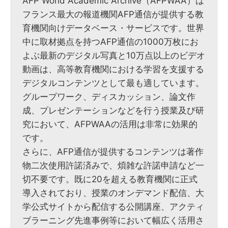
AFP World Academic Archive（AFPWAA）は
フランス最大の報道機関AFP通信が提供する教
育機関向けデータベース・サービスです。世界
中に取材拠点を持つAFP通信の1000万枚にお
よぶ最新のデジタル写真と10万点以上のビデオ
動画は、高等教育機関における学習を支援する
デジタルコンテンツとして最も適しています。
グループワーク、ディスカッション、論文作
成、プレゼンテーションなどを行う授業及び研
究において、AFPWAAの活用は非常に効果的
です。
さらに、AFP通信が提供するコンテンツは著作
物二次使用許諾済みで、煩雑な許諾申請など一
切不要です。既に20を超える教育機関に正式
導入されており、授業のオンデマンド配信、大
学公式サイトから配信する公開講座、アクティ
ブラーニング先進事例等において幅広く活用さ