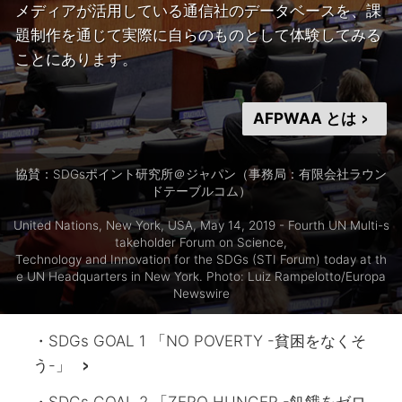
メディアが活用している通信社のデータベースを、課
題制作を通じて実際に自らのものとして体験してみる
ことにあります。
AFPWAA とは
>
協賛：SDGsポイント研究所＠ジャパン（事務局：有限会社ラウン
ドテーブルコム）
United Nations, New York, USA, May 14, 2019 - Fourth UN Multi-s
takeholder Forum on Science,
Technology and Innovation for the SDGs (STI Forum) today at th
e UN Headquarters in New York. Photo: Luiz Rampelotto/Europa
Newswire
・SDGs GOAL 1 「NO POVERTY -貧困をなくそ
う-」
>
・SDGs GOAL 2 「ZERO HUNGER -飢餓をゼロ