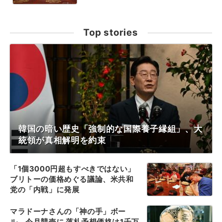
Top stories
韓国の暗い歴史「強制的な国際養子縁組」、大
統領が真相解明を約束
「1個3000円超もすべきではない」
ブリトーの価格めぐる議論、米共和
党の「内戦」に発展
マラドーナさんの「神の手」ボー
ル、今月競売に 落札予想価格は1千万