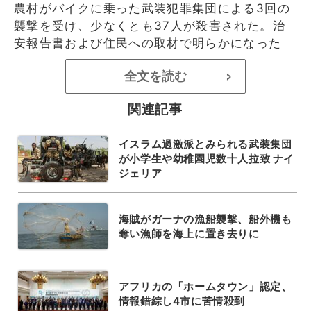
農村がバイクに乗った武装犯罪集団による3回の
襲撃を受け、少なくとも37人が殺害された。治
安報告書および住民への取材で明らかになった
全文を読む
>
関連記事
イスラム過激派とみられる武装集団
が小学生や幼稚園児数十人拉致 ナイ
ジェリア
海賊がガーナの漁船襲撃、船外機も
奪い漁師を海上に置き去りに
アフリカの「ホームタウン」認定、
情報錯綜し4市に苦情殺到