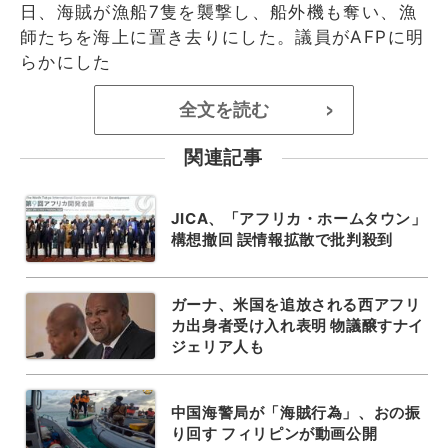
日、海賊が漁船7隻を襲撃し、船外機も奪い、漁
師たちを海上に置き去りにした。議員がAFPに明
らかにした
全文を読む
>
関連記事
JICA、「アフリカ・ホームタウン」
構想撤回 誤情報拡散で批判殺到
ガーナ、米国を追放される西アフリ
カ出身者受け入れ表明 物議醸すナイ
ジェリア人も
中国海警局が「海賊行為」、おの振
り回す フィリピンが動画公開