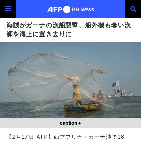
海賊がガーナの漁船襲撃、船外機も奪い漁
師を海上に置き去りに
caption +
【2月27日 AFP】西アフリカ・ガーナ沖で26