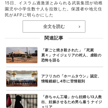
15日、イスラム過激派とみられる武装集団が幼稚
園児や小学生数十人を拉致した。保護者や地元住
民がAFPに明らかにした
全文を読む
>
関連記事
「家ごと焼き殺された」「死屍
累々」ナイジェリアの村人、虐殺の
恐怖を語る
アフリカの「ホームタウン」認定、
情報錯綜し4市に苦情殺到
「赤ちゃん工場」から妊婦ら13人救
出、妊娠させるため男ら雇う ナイジ
ェリア