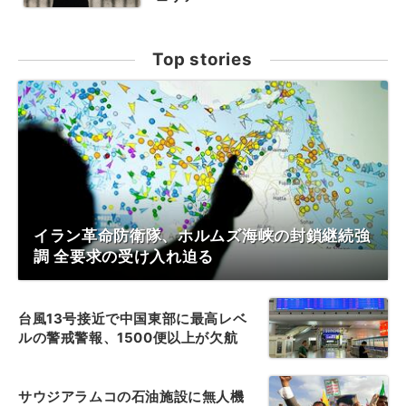
Top stories
イラン革命防衛隊、ホルムズ海峡の封鎖継続強
調 全要求の受け入れ迫る
台風13号接近で中国東部に最高レベ
ルの警戒警報、1500便以上が欠航
サウジアラムコの石油施設に無人機