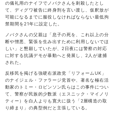
の儀礼用のナイフでノバクさんを刺殺したとし
て、ディグワ被告に終身刑を言い渡し、仮釈放が
可能になるまでに服役しなければならない最低拘
禁期間を21年に設定した。
ノバクさんの父親は「息子の死を、これ以上の分
断や憎悪、緊張を生み出すために利用しないでほ
しい」と懇願していたが、2日夜には警察の対応
に対する抗議デモが暴動へと発展し、2人が逮捕
された。
反移民を掲げる強硬右派政党「リフォームUK」
のナイジェル・ファラージ党首や、著名な極右活
動家のトミー・ロビンソン氏らはこの事件につい
て、警察が民族的少数派（エスニック・マイノリ
ティー）を白人よりも寛大に扱う「2層構造の取
り締まり」の典型例だと主張している。