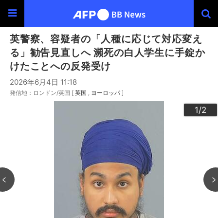
英警察、容疑者の「人種に応じて対応変え
る」勧告見直しへ 瀕死の白人学生に手錠か
けたことへの反発受け
2026年6月4日 11:18
発信地：ロンドン/英国 [
英国
ヨーロッパ
]
2
1
/2
/2