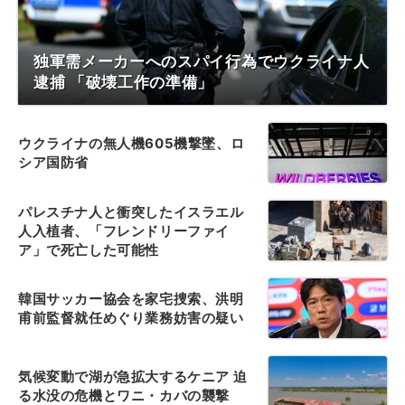
独軍需メーカーへのスパイ行為でウクライナ人
逮捕 「破壊工作の準備」
ウクライナの無人機605機撃墜、ロ
シア国防省
パレスチナ人と衝突したイスラエル
人入植者、「フレンドリーファイ
ア」で死亡した可能性
韓国サッカー協会を家宅捜索、洪明
甫前監督就任めぐり業務妨害の疑い
気候変動で湖が急拡大するケニア 迫
る水没の危機とワニ・カバの襲撃