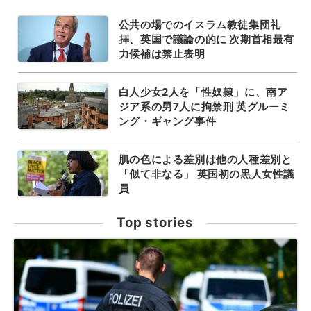
公共の場でのイスラム教徒集団礼
拝、英国で議論の的に 次期首相最有
力候補は禁止表明
白人少女2人を「性奴隷」に、南ア
ジア系の男7人に拘禁刑 英グルーミ
ング・ギャング事件
肌の色による差別は他の人種差別と
「似て非なる」 英国初の黒人女性議
員
Top stories