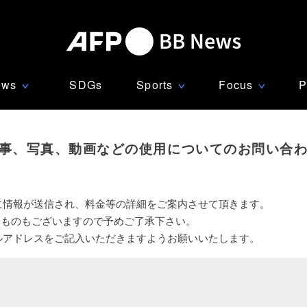
ews
SDGs
Sports
Focus
P
∨
∨
∨
事、写真、動画などの使用についてのお問い合
に情報が送信され、料金等の詳細をご案内させて頂きます。
いものもございますので予めご了承下さい。
ルアドレスをご記入いただきますようお願いいたします。