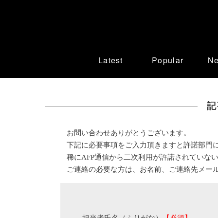
Latest
Popular
N
記
お問い合わせありがとうございます。
下記に必要事項をご入力頂きますと許諾部門
稀にAFP通信から二次利用が許諾されていな
ご連絡の必要な方は、お名前、ご連絡先メー