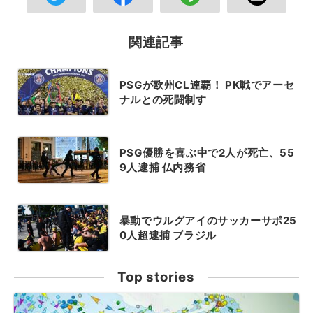
関連記事
PSGが欧州CL連覇！ PK戦でアーセ
ナルとの死闘制す
PSG優勝を喜ぶ中で2人が死亡、55
9人逮捕 仏内務省
暴動でウルグアイのサッカーサポ25
0人超逮捕 ブラジル
Top stories