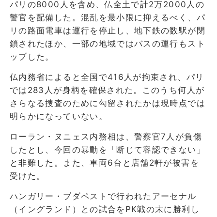
パリの8000人を含め、仏全土で計2万2000人の
警官を配備した。混乱を最小限に抑えるべく、パ
リの路面電車は運行を停止し、地下鉄の数駅が閉
鎖されたほか、一部の地域ではバスの運行もスト
ップした。
仏内務省によると全国で416人が拘束され、パリ
では283人が身柄を確保された。このうち何人が
さらなる捜査のために勾留されたかは現時点では
明らかになっていない。
ローラン・ヌニェス内務相は、警察官7人が負傷
したとし、今回の暴動を「断じて容認できない」
と非難した。また、車両6台と店舗2軒が被害を
受けた。
ハンガリー・ブダペストで行われたアーセナル
（イングランド）との試合をPK戦の末に勝利し