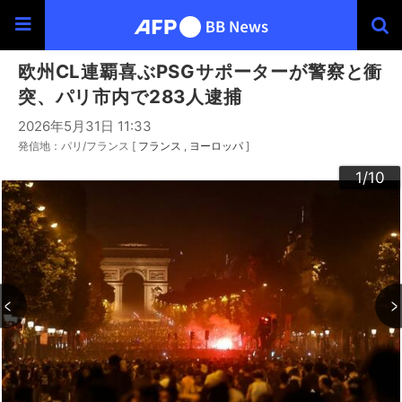
欧州CL連覇喜ぶPSGサポーターが警察と衝
突、パリ市内で283人逮捕
2026年5月31日 11:33
発信地：パリ/フランス [
フランス
ヨーロッパ
]
10
3
4
6
9
2
5
7
8
1
/10
/10
/10
/10
/10
/10
/10
/10
/10
/10