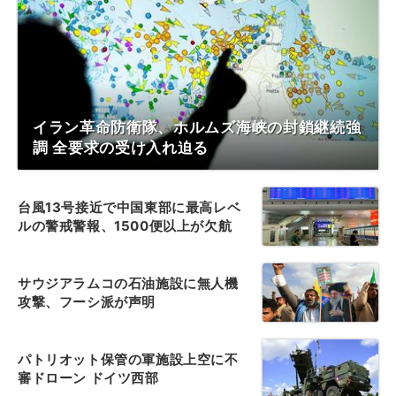
イラン革命防衛隊、ホルムズ海峡の封鎖継続強
調 全要求の受け入れ迫る
台風13号接近で中国東部に最高レベ
ルの警戒警報、1500便以上が欠航
サウジアラムコの石油施設に無人機
攻撃、フーシ派が声明
パトリオット保管の軍施設上空に不
審ドローン ドイツ西部