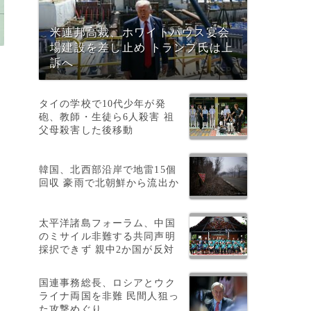
米連邦高裁、ホワイトハウス宴会
場建設を差し止め トランプ氏は上
訴へ
タイの学校で10代少年が発
砲、教師・生徒ら6人殺害 祖
父母殺害した後移動
韓国、北西部沿岸で地雷15個
回収 豪雨で北朝鮮から流出か
太平洋諸島フォーラム、中国
のミサイル非難する共同声明
採択できず 親中2か国が反対
国連事務総長、ロシアとウク
ライナ両国を非難 民間人狙っ
た攻撃めぐり