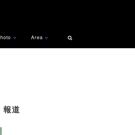
hoto
Area
∨
∨
 報道