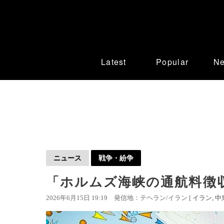
Latest
Popular
N
ニュース
戦争・紛争
「ホルムズ海峡の通航料徴収
2026年6月15日 19:19
発信地：テヘラン/イラン [
イラン
中