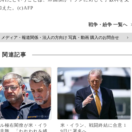
た。(c)AFP
戦争・紛争 一覧へ
メディア・報道関係・法人の方向け 写真・動画 購入のお問合せ
>
関連記事
ル極右閣僚が米・イラ
米・イラン、戦闘終結に合意 1
非難、「われわれを縛
9日に署名へ