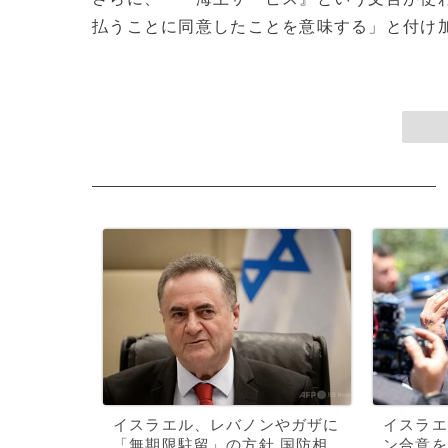
払うことに同意したことを意味する」と付け加え
イスラエル、レバノンやガザに
イスラエ
「無期限駐留」の方針 国防相
ン合意を