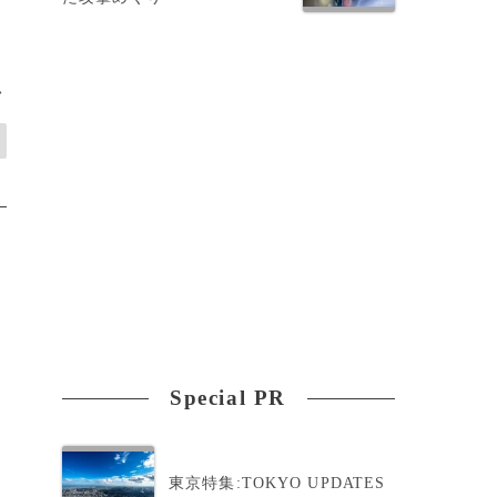
>
Special PR
東京特集:TOKYO UPDATES