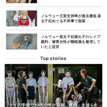
ノルウェー王室支持率が過去最低 皇
太子妃めぐる不祥事で急落
ノルウェー皇太子妃連れ子のレイプ
裁判、被害女性が睡眠薬を服用して
いたと証言
Top stories
タイの学校で10代少年が発砲、教師・生徒ら6