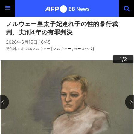
ノルウェー皇太子妃連れ子の性的暴行裁
判、実刑4年の有罪判決
2026年6月15日 16:45
発信地：オスロ/ノルウェー [
ノルウェー
ヨーロッパ
]
2
1
/2
/2