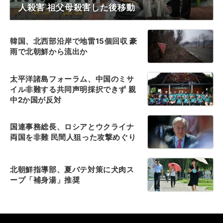
人殺害 祖父母殺害した後移動
韓国、北西部沿岸で地雷15個回収 豪
雨で北朝鮮から流出か
太平洋諸島フォーラム、中国のミサ
イル非難する共同声明採択できず 親
中2か国が反対
国連事務総長、ロシアとウクライナ
両国を非難 民間人狙った攻撃めぐり
北朝鮮指導部、夏バテ対策に犬肉ス
ープ「補身湯」推奨