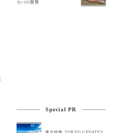
カバの襲撃
た
算
Special PR
東京特集:TOKYO UPDATES