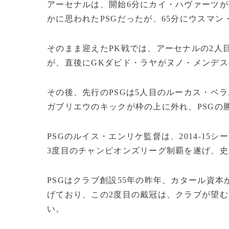
アーセナルは、開始6分にカイ・ハヴァーツ
かに思われたPSGだったが、65分にウスマ
そのまま迎えたPK戦では、アーセナルの2人
が、直後にGKダビド・ラヤがヌノ・メンデ
その後、先行のPSGは5人目のルーカス・ベ
ガブリエウのキックが枠の上に外れ、PSGの
PSGのルイス・エンリケ監督は、2014-1
3度目のチャンピオンズリーグ制覇を遂げ、史
PSGはクラブ創設55年の昨年、カタール資
げており、この2度目の戴冠は、クラブが望
い。