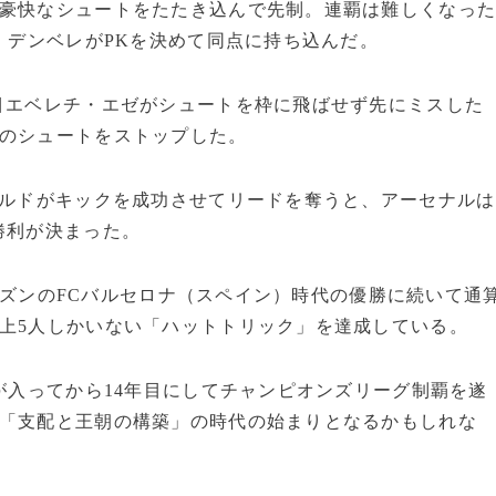
が豪快なシュートをたたき込んで先制。連覇は難しくなっ
ン・デンベレがPKを決めて同点に持ち込んだ。
目エベレチ・エゼがシュートを枠に飛ばせず先にミスした
スのシュートをストップした。
ラルドがキックを成功させてリードを奪うと、アーセナルは
勝利が決まった。
5シーズンのFCバルセロナ（スペイン）時代の優勝に続いて通
上5人しかいない「ハットトリック」を達成している。
本が入ってから14年目にしてチャンピオンズリーグ制覇を遂
む「支配と王朝の構築」の時代の始まりとなるかもしれな