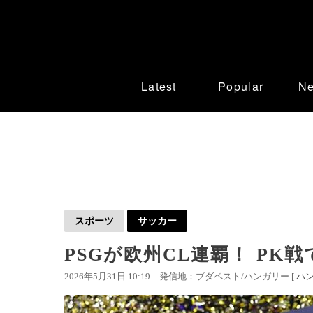
Latest
Popular
N
スポーツ
サッカー
PSGが欧州CL連覇！ P
2026年5月31日 10:19
発信地：ブダペスト/ハンガリー [
ハ