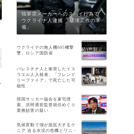
独軍需メーカーへのスパイ行為で
ウクライナ人逮捕 「破壊工作の準
備」
ウクライナの無人機605機撃
墜、ロシア国防省
パレスチナ人と衝突したイス
ラエル人入植者、「フレンド
リーファイア」で死亡した可
グ
能性
韓国サッカー協会を家宅捜
索、洪明甫前監督就任めぐり
業務妨害の疑い
気候変動で湖が急拡大するケ
ニア 迫る水没の危機とワニ・