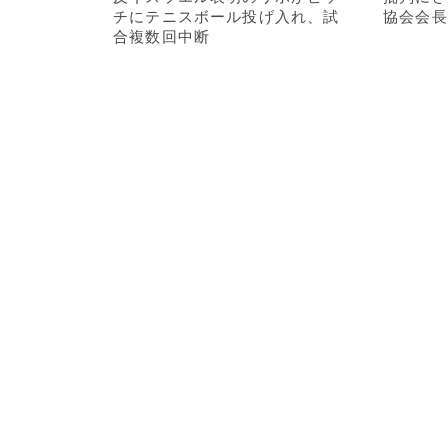
チにテニスボール投げ入れ、試
協会会長
合複数回中断