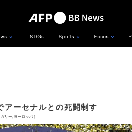
ews
SDGs
Sports
Focus
P
∨
∨
∨
K戦でアーセナルとの死闘制す
ンガリー
ヨーロッパ
]