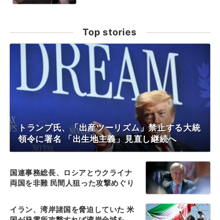
Top stories
トランプ氏、「出産ツーリズム」禁止する大統
領令に署名 「出生地主義」見直し継続へ
国連事務総長、ロシアとウクライナ
両国を非難 民間人狙った攻撃めぐり
イラン、湾岸諸国を脅迫していた 米
国が発電所攻撃すれば湾岸全域を