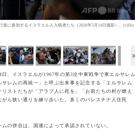
参加するイスラエル人入植者たち（2026年5月14日撮影）。(c)Ilia
14日、イスラエルが1967年の第3次中東戦争で東エルサレ
ルサレムの再統一」と呼ぶ出来事を記念する「エルサレム
ナリストたちが「アラブ人に死を」「お前たちの村が燃え
ながら狭い通りを練り歩いた。多くのパレスチナ人住民
レムの併合は、国連によって承認されていない。