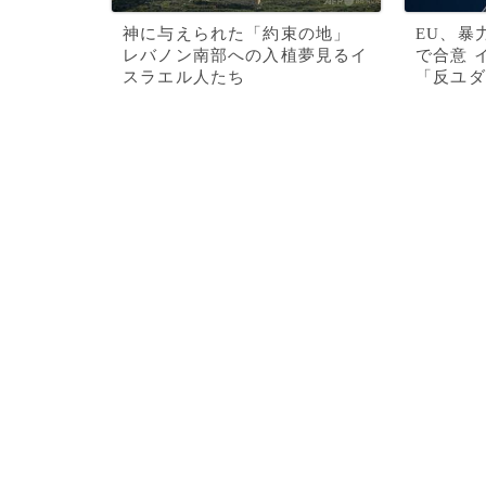
神に与えられた「約束の地」
EU、暴
レバノン南部への入植夢見るイ
で合意 
スラエル人たち
「反ユダ