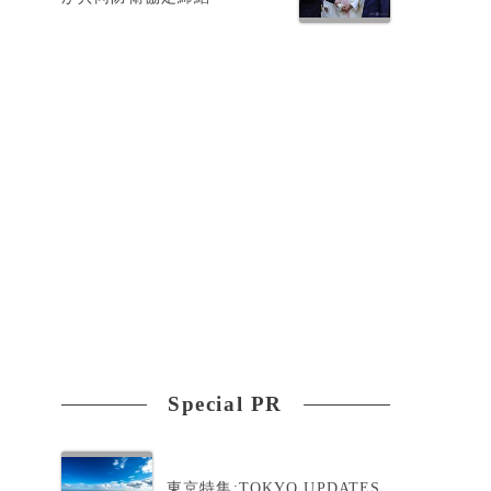
Special PR
東京特集:TOKYO UPDATES