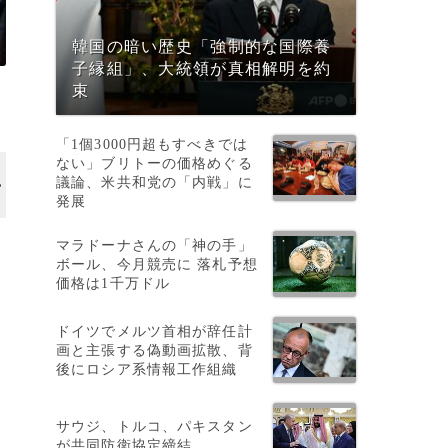
韓国の暗い歴史「強制的な国際養
子縁組」、大統領が真相解明を約
束
「1個3000円超もすべきでは
ない」ブリトーの価格めぐる
議論、米共和党の「内戦」に
発展
マラドーナさんの「神の手」
ム
ボール、今月競売に 落札予想
価格は1千万ドル
ドイツでメルツ首相が辞任計
画と主張する偽動画拡散、背
後にロシア系情報工作組織
サウジ、トルコ、パキスタン
が共同防衛協定締結