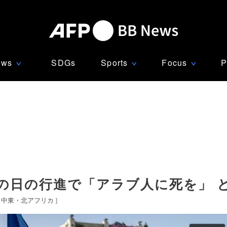
ews
SDGs
Sports
Focus
P
∨
∨
∨
の日の行進で「アラブ人に死を」 と
[
中東・北アフリカ
]