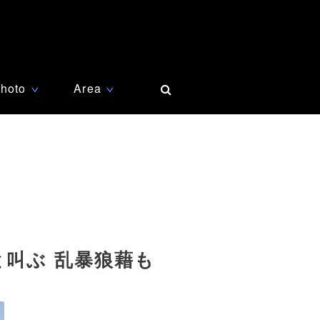
hoto
Area
∨
∨
叫ぶ 乱暴狼藉も