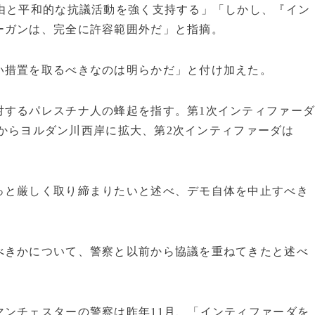
自由と平和的な抗議活動を強く支持する」「しかし、『イン
ーガンは、完全に許容範囲外だ」と指摘。
い措置を取るべきなのは明らかだ」と付け加えた。
対するパレスチナ人の蜂起を指す。第1次インティファー
地区からヨルダン川西岸に拡大、第2次インティファーダは
っと厳しく取り締まりたいと述べ、デモ自体を中止すべき
べきかについて、警察と以前から協議を重ねてきたと述べ
ンチェスターの警察は昨年11月、「インティファーダを