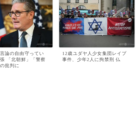
言論の自由守ってい
12歳ユダヤ人少女集団レイプ
張 「北朝鮮」「警察
事件、少年2人に拘禁刑 仏
の批判に