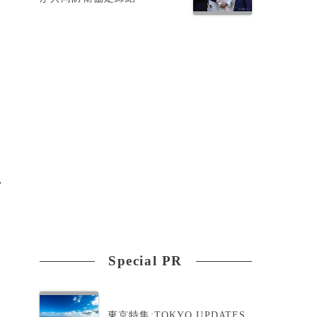
さ
ー
マ
Special PR
東京特集:TOKYO UPDATES