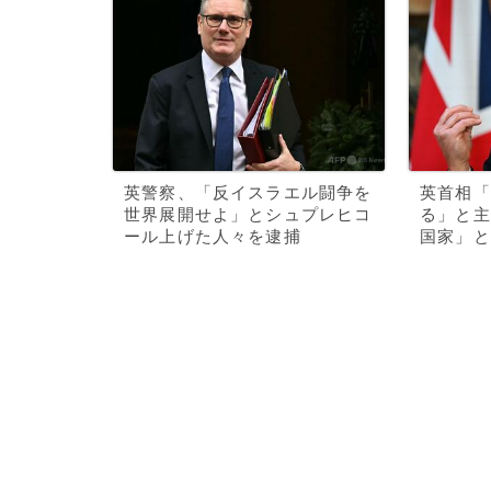
英警察、「反イスラエル闘争を
英首相「
世界展開せよ」とシュプレヒコ
る」と主
ール上げた人々を逮捕
国家」と