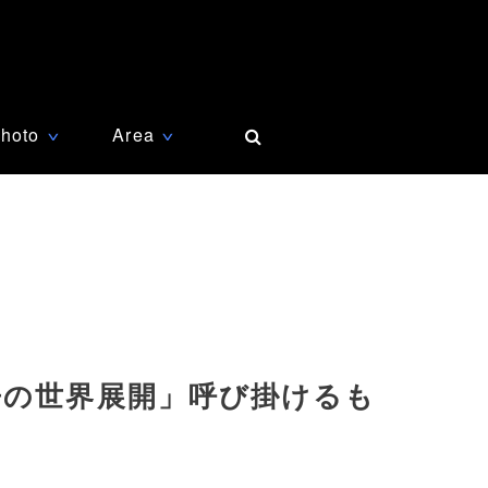
hoto
Area
∨
∨
争の世界展開」呼び掛けるも