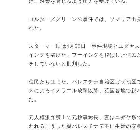
け、対策を講じるよう圧力を受けている。
ゴルダーズグリーンの事件では、ソマリア出身
れた。
スターマー氏は4月30日、事件現場とユダヤ
イングを浴びた。ブーイングを飛ばした住民
をしていないと批判した。
住民たちはまた、パレスチナ自治区ガザ地区での
スによるイスラエル攻撃以降、英国各地で親
た。
元人権派弁護士で元検事総長、妻はユダヤ系
われるこうした親パレスチナデモに生活の安