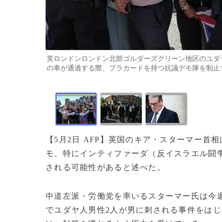
英ロンドンロンドン北部ゴルダーズグリーン地区のユダ
の車が通過する際、プラカードを持つ抗議デモ隊を制止する警察（
【5月2日 AFP】英国のキア・スターマー
モ、特にインティファーダ（反イスラエル闘
される可能性があると述べた。
中道左派・労働党を率いるスターマー氏は今
でユダヤ人男性2人が男に刺される事件をは