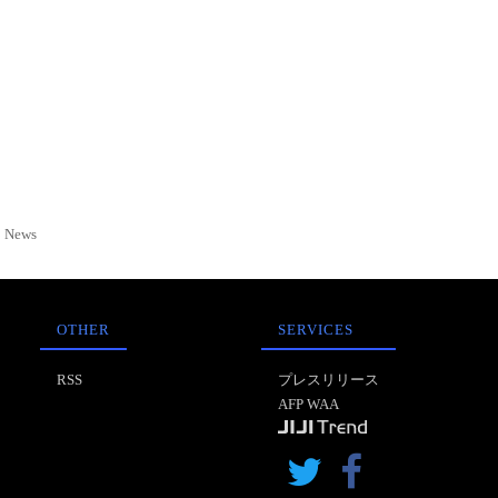
News
OTHER
SERVICES
RSS
プレスリリース
AFP WAA