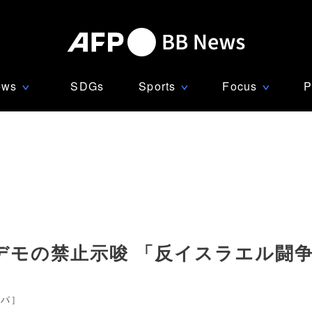
ews
SDGs
Sports
Focus
P
∨
∨
∨
デモの禁止示唆 「反イスラエル闘
ッパ
]