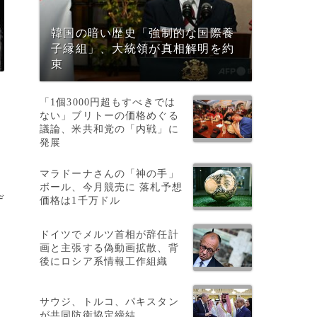
韓国の暗い歴史「強制的な国際養
子縁組」、大統領が真相解明を約
束
「1個3000円超もすべきでは
ない」ブリトーの価格めぐる
議論、米共和党の「内戦」に
発展
マラドーナさんの「神の手」
ボール、今月競売に 落札予想
デ
価格は1千万ドル
ドイツでメルツ首相が辞任計
画と主張する偽動画拡散、背
後にロシア系情報工作組織
サウジ、トルコ、パキスタン
が共同防衛協定締結