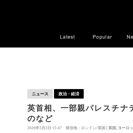
Latest
Popular
N
ニュース
政治・経済
英首相、一部親パレスチナ
のなど
2026年5月2日 15:47
発信地：ロンドン/英国 [
英国
ヨーロ