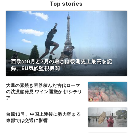
Top stories
西欧の6月と7月の暑さは観測史上最高を記
録、EU気候監視機関
大量の素焼き容器積んだ古代ローマ
の沈没船発見 ワイン運搬か 伊シチリ
ア
台風13号、中国上陸後に勢力弱まる
東部では交通に影響