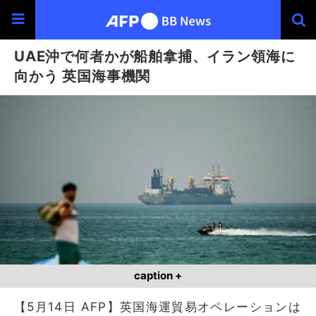
UAE沖で何者かが船舶拿捕、イラン領海に
向かう 英国海事機関
caption +
【5月14日 AFP】英国海運貿易オペレーションは