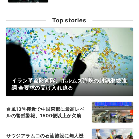
Top stories
イラン革命防衛隊、ホルムズ海峡の封鎖継続強
調 全要求の受け入れ迫る
台風13号接近で中国東部に最高レベ
ルの警戒警報、1500便以上が欠航
サウジアラムコの石油施設に無人機