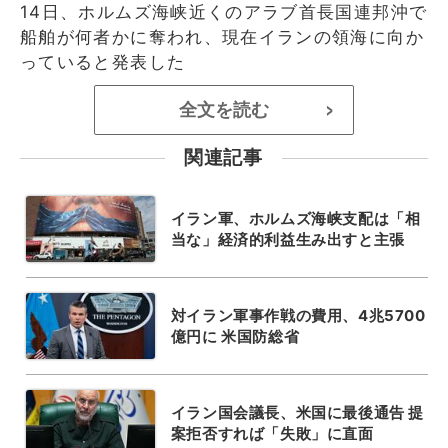
14日、ホルムズ海峡近くのアラブ首長国連邦沖で
船舶が何者かに奪われ、現在イランの領海に向か
っていると発表した
全文を読む
>
関連記事
イラン軍、ホルムズ海峡支配は「相
当な」経済的利益生み出すと主張
対イラン軍事作戦の費用、4兆5700
億円に 米国防総省
イラン国会議長、米国に最後通告 提
案拒否すれば「失敗」に直面