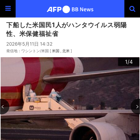
下船した米国民1人がハンタウイルス弱陽
性、米保健福祉省
2026年5月11日 14:32
発信地：ワシントン/米国 [
米国
北米
]
3
4
2
1
/4
/4
/4
/4