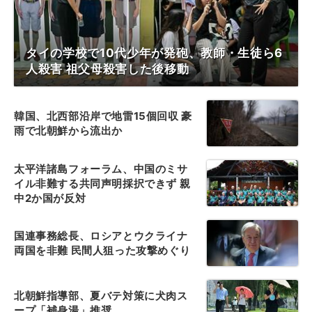
タイの学校で10代少年が発砲、教師・生徒ら6
人殺害 祖父母殺害した後移動
韓国、北西部沿岸で地雷15個回収 豪
雨で北朝鮮から流出か
太平洋諸島フォーラム、中国のミサ
イル非難する共同声明採択できず 親
中2か国が反対
国連事務総長、ロシアとウクライナ
両国を非難 民間人狙った攻撃めぐり
北朝鮮指導部、夏バテ対策に犬肉ス
ープ「補身湯」推奨