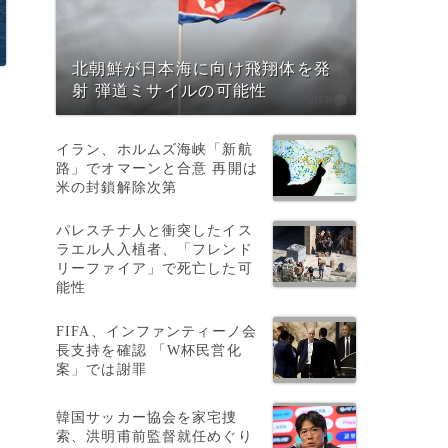
北朝鮮が日本海に向け飛翔体を発
射 弾道ミサイルの可能性
イラン、ホルムズ海峡「新航
路」でオマーンと合意 再開は
米の封鎖解除次第
パレスチナ人と衝突したイス
ラエル人入植者、「フレンド
リーファイア」で死亡した可
能性
疑
FIFA、インファンティーノ会
長支持を確認 「W杯民営化
案」では謝罪
韓国サッカー協会を家宅捜
索、洪明甫前監督就任めぐり