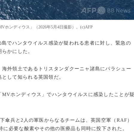
ンディウス」（2026年5月4日撮影）。(c)AFP
西洋の島でハンタウイルス感染が疑われる患者に対し、緊急の
明らかにした。
、海外領土であるトリスタンダクーニャ諸島にパラシュー
島として知られる英国領だ。
「MVホンディウス」でハンタウイルスに感染したことが
落下傘兵と2人の軍医からなるチームは、英国空軍（RAF）
維持に必要な酸素やその他の医療品も同時に投下された。