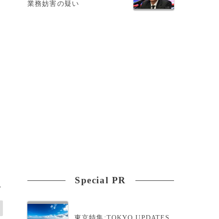
業務妨害の疑い
る
。
Special PR
>
東京特集:TOKYO UPDATES