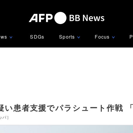
ews
SDGs
Sports
Focus
P
∨
∨
∨
疑い患者支援でパラシュート作戦 
ッパ
]