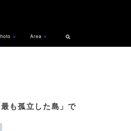
hoto
Area
∨
∨
「最も孤立した島」で