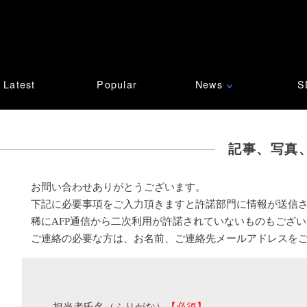
Latest
Popular
News
S
∨
記事、写真
お問い合わせありがとうございます。
下記に必要事項をご入力頂きますと許諾部門に情報が送信
稀にAFP通信から二次利用が許諾されていないものもござ
ご連絡の必要な方は、お名前、ご連絡先メールアドレスを