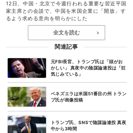
12日、中国・北京で今週行われる重要な習近平国
家主席との会談で、中国を米国企業に「開放」す
るよう求める意向を明らかにした
全文を読む
>
関連記事
元FBI長官、トランプ氏は「頭がお
かしい」 真夜中の陰謀論連投は「狂
気じみている」
ベネズエラは米国51番目の州 トラン
プ氏が画像投稿
トランプ氏、SNSで陰謀論連投 真夜
中から3時間