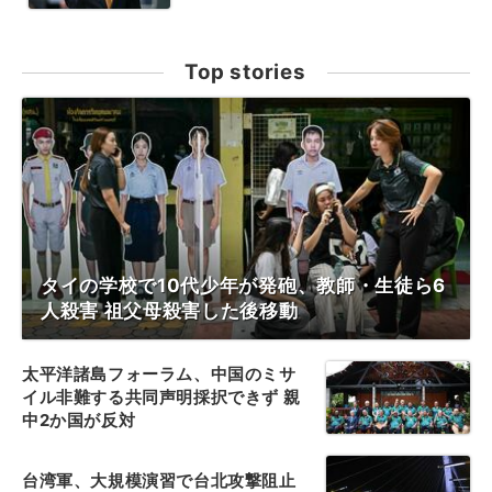
Top stories
タイの学校で10代少年が発砲、教師・生徒ら6
人殺害 祖父母殺害した後移動
太平洋諸島フォーラム、中国のミサ
イル非難する共同声明採択できず 親
中2か国が反対
台湾軍、大規模演習で台北攻撃阻止