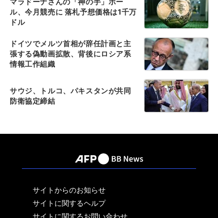
マラドーナさんの「神の手」ボー
ル、今月競売に 落札予想価格は1千万
ドル
ドイツでメルツ首相が辞任計画と主
張する偽動画拡散、背後にロシア系
情報工作組織
サウジ、トルコ、パキスタンが共同
防衛協定締結
サイトからのお知らせ
サイトに関するヘルプ
サイトに関するお問い合わせ