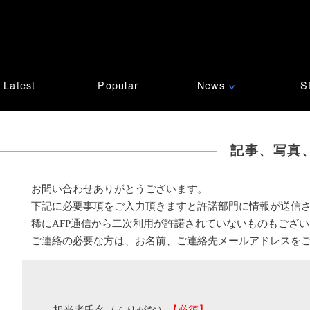
Latest
Popular
News
S
∨
記事、写真
お問い合わせありがとうございます。
下記に必要事項をご入力頂きますと許諾部門に情報が送信
稀にAFP通信から二次利用が許諾されていないものもござ
ご連絡の必要な方は、お名前、ご連絡先メールアドレスを