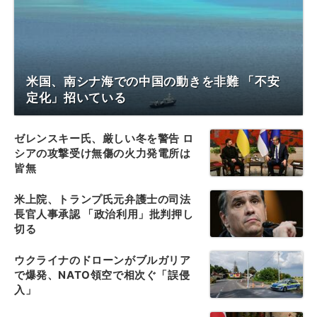
米国、南シナ海での中国の動きを非難 「不安
定化」招いている
ゼレンスキー氏、厳しい冬を警告 ロ
シアの攻撃受け無傷の火力発電所は
皆無
米上院、トランプ氏元弁護士の司法
長官人事承認 「政治利用」批判押し
切る
ウクライナのドローンがブルガリア
で爆発、NATO領空で相次ぐ「誤侵
入」