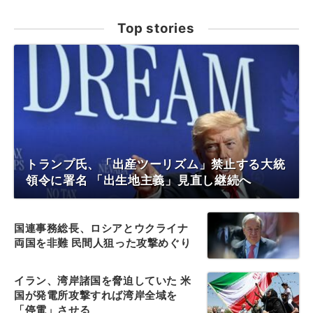
Top stories
トランプ氏、「出産ツーリズム」禁止する大統
領令に署名 「出生地主義」見直し継続へ
国連事務総長、ロシアとウクライナ
両国を非難 民間人狙った攻撃めぐり
イラン、湾岸諸国を脅迫していた 米
国が発電所攻撃すれば湾岸全域を
「停電」させる