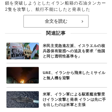
鎖を突破しようとしたイラン船籍の石油タンカー
2隻を攻撃し、航行不能にしたと発表した
全文を読む
>
関連記事
米民主党急進左派、イスラエルの核
兵器保有疑惑への追及を要求「他国
と同じ透明性基準を」
UAE、イランから飛来したミサイル
と無人機を迎撃
米軍、イラン軍による駆逐艦攻撃受
けイラン攻撃と発表 イランは先に手
を出したのは米軍と主張