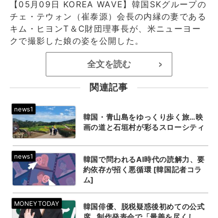
【05月09日 KOREA WAVE】韓国SKグループの
チェ・テウォン（崔泰源）会長の内縁の妻である
キム・ヒヨンT＆C財団理事長が、米ニューヨー
クで撮影した娘の姿を公開した。
全文を読む
>
関連記事
韓国・青山島をゆっくり歩く旅…映
画の道と石垣村が彩るスローシティ
韓国で問われるAI時代の読解力、要
約依存が招く悪循環 [韓国記者コラ
ム]
韓国俳優、脱税疑惑後初めての公式
席…制作発表会で「最善を尽くし